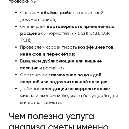
проверки мы:
Сверяем
объёмы работ
с проектной
документацией;
Оцениваем
достоверность применённых
расценок
и нормативных баз (ГЭСН, ФЕР,
ТСН);
Проверяем корректность
коэффициентов,
индексов и пересчётов
;
Выявляем
дублирующие или лишние
позиции
в расчётах;
Составляем
заключение по каждой
спорной или подозрительной позиции
;
Даём
рекомендации по корректировке
сметы
и экономии бюджета без ущерба для
качества проекта.
Чем полезна услуга
анализа сметы именно